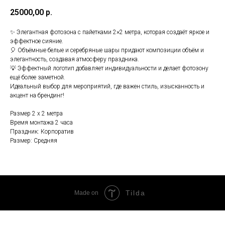
25000,00
р.
✨ Элегантная фотозона с пайетками 2×2 метра, которая создаёт яркое и
эффектное сияние.
🎈 Объёмные белые и серебряные шары придают композиции объём и
элегантность, создавая атмосферу праздника.
💡 Эффектный логотип добавляет индивидуальности и делает фотозону
ещё более заметной.
Идеальный выбор для мероприятий, где важен стиль, изысканность и
акцент на брендинг!
Размер 2 х 2 метра
Время монтажа 2 часа
Праздник: Корпоратив
Размер: Средняя
Tilda
Made on